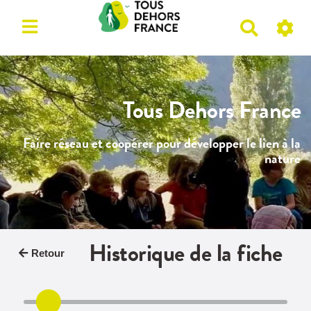
R
e
c
h
e
Tous Dehors France
r
c
Faire réseau et coopérer pour développer le lien à la
h
nature
e
r
Historique de la fiche
Retour