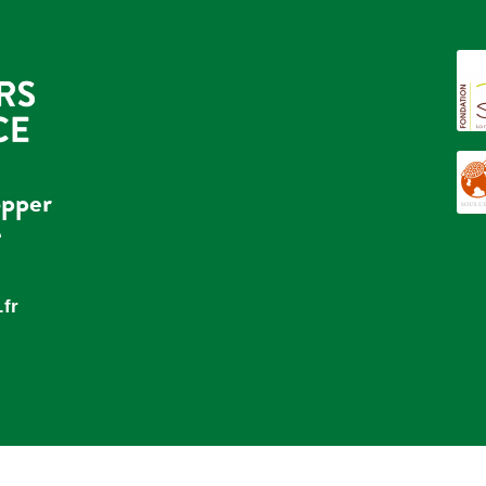
opper
e
fr