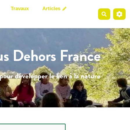
Travaux
Articles
Recherche
us Dehors France
pour développer le lien à la nature