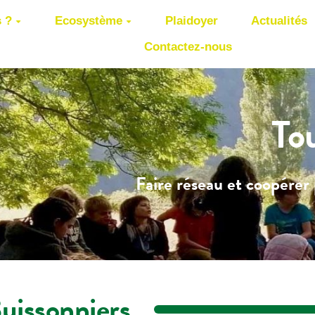
 ?
Ecosystème
Plaidoyer
Actualités
Contactez-nous
To
Faire réseau et coopérer 
uissonniers