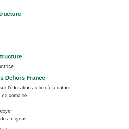
tructure
structure
r.trice
us Dehors France
ur l'éducation au lien à la nature
ns ce domaine
idoyer
t des moyens