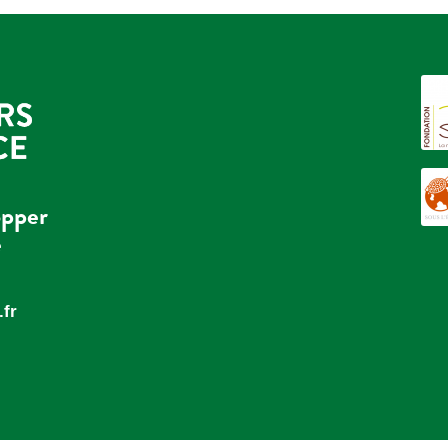
opper
e
fr