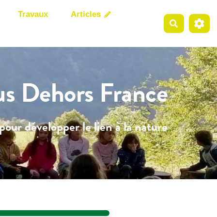
Travaux
Articles
Recherche
us Dehors France
pour développer le lien à la nature