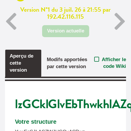
Version N°1 du 3 juil. 26 à 21:55 par
192.42.116.115
Version actuelle
Aperçu de
Afficher le
Modifs apportées
cette
code Wiki
par cette version
version
lzGCklGlvEbThwkhlAZ
Votre structure