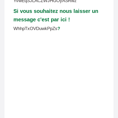
YvwEqSJLACZWJHGOyASRwz
Si vous souhaitez nous laisser un
message c'est par ici !
WhhpTxOVDuwkPpZs
?