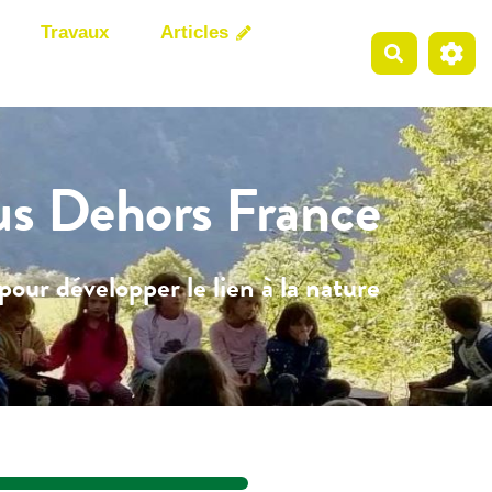
Travaux
Articles
Recherche
us Dehors France
pour développer le lien à la nature