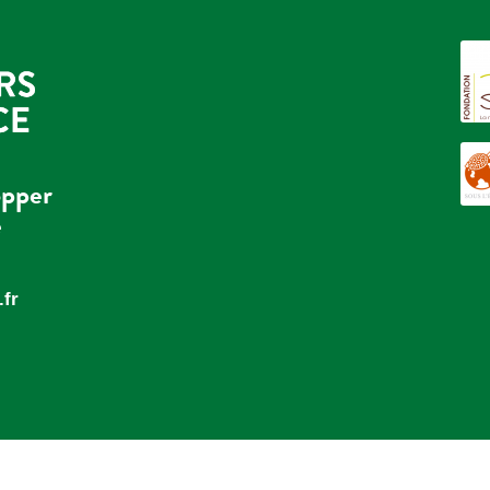
opper
e
fr