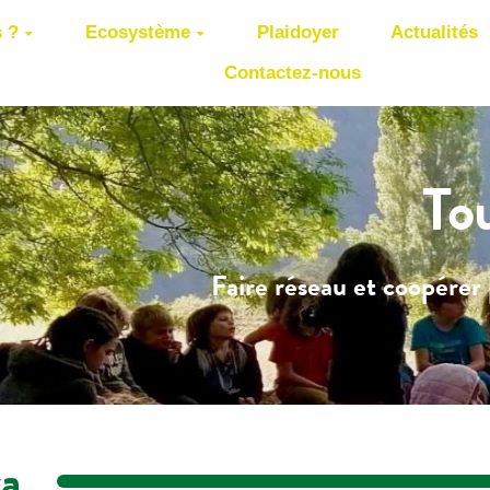
 ?
Ecosystème
Plaidoyer
Actualités
Contactez-nous
To
Faire réseau et coopérer 
ra