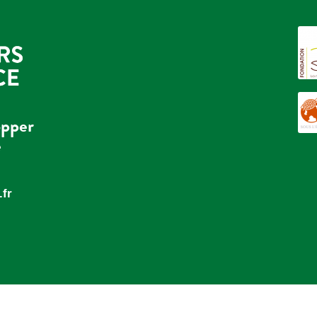
opper
e
fr