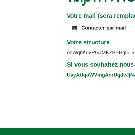
Votre mail (sera rempla
Contacter par mail
Votre structure
ohWqbKevRGJMKZBEHgIuL
Si vous souhaitez nous 
UayAUqoWVmgAnrUqdvJjN