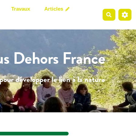
Travaux
Articles
Recherche
us Dehors France
pour développer le lien à la nature