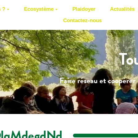
 ?
Ecosystème
Plaidoyer
Actualités
Contactez-nous
To
Faire réseau et coopérer 
lqMdegdNd