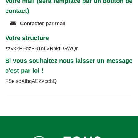
Votre mail (sera remplacé par un bouton de
contact)
Contacter par mail
Votre structure
zzvkkPEdzFBTnLVRpkfLGWQr
Si vous souhaitez nous laisser un message
c'est par ici !
FSelsoXtbqAEZvbchQ