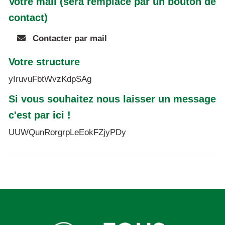
Votre mail (sera remplacé par un bouton de
contact)
Contacter par mail
Votre structure
yIruvuFbtWvzKdpSAg
Si vous souhaitez nous laisser un message
c'est par ici !
UUWQunRorgrpLeEokFZjyPDy