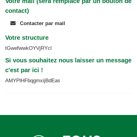
Votre mail (sera remplacé par un bouton de
contact)
Contacter par mail
Votre structure
tGwefwwkOYVjRYcl
Si vous souhaitez nous laisser un message
c'est par ici !
AMYPlHFbqgmxijBdEas