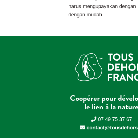
harus mengupayakan dengan 
dengan mudah.
Coopérer pour dével
le lien à la natur
07 49 75 37 67
contact@tousdehors.