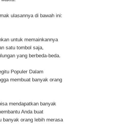
imak ulasannya di bawah ini:
Bahkan untuk memainkannya
n satu tombol saja,
gulungan yang berbeda-beda.
egitu Populer Dalam
hingga membuat banyak orang
 bisa mendapatkan banyak
t membantu Anda buat
u banyak orang lebih merasa