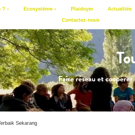
 ?
Ecosystème
Plaidoyer
Actualités
Contactez-nous
To
Faire réseau et coopérer 
 Terbaik Sekarang