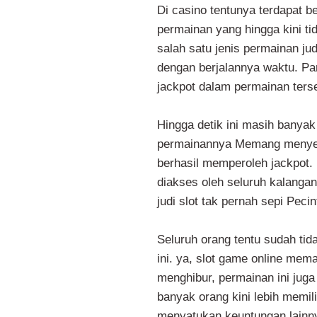
Di casino tentunya terdapat b
permainan yang hingga kini ti
salah satu jenis permainan j
dengan berjalannya waktu. Pa
jackpot dalam permainan ters
Hingga detik ini masih banyak 
permainannya Memang menyena
berhasil memperoleh jackpot. 
diakses oleh seluruh kalanga
judi slot tak pernah sepi Pecin
Seluruh orang tentu sudah tid
ini. ya, slot game online mem
menghibur, permainan ini jug
banyak orang kini lebih memil
menyatukan keuntungan lainny