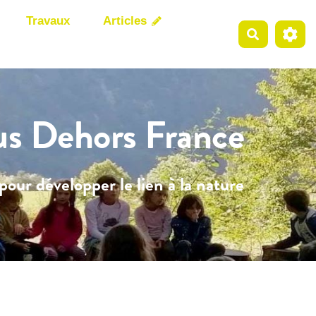
Travaux
Articles
Recherche
us Dehors France
pour développer le lien à la nature