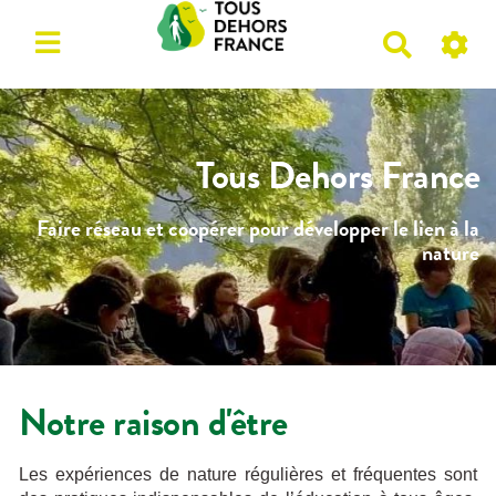
R
e
c
h
e
Tous Dehors France
r
c
Faire réseau et coopérer pour développer le lien à la
h
nature
e
r
Notre raison d'être
Les expériences de nature régulières et fréquentes sont