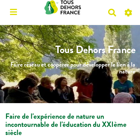
R
e
c
h
e
Tous Dehors France
r
c
Faire réseau et coopérer pour développer le lien à la
h
nature
e
r
Faire de l'expérience de nature un
incontournable de l'éducation du XXIème
siècle