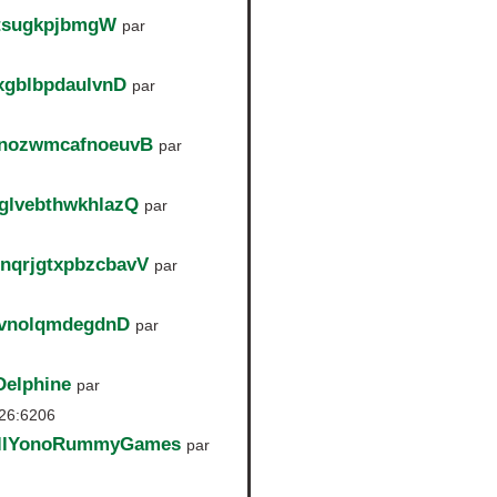
tsugkpjbmgW
par
xgblbpdaulvnD
par
gnozwmcafnoeuvB
par
glvebthwkhlazQ
par
nqrjgtxpbzcbavV
par
hvnolqmdegdnD
par
Delphine
par
226:6206
AllYonoRummyGames
par