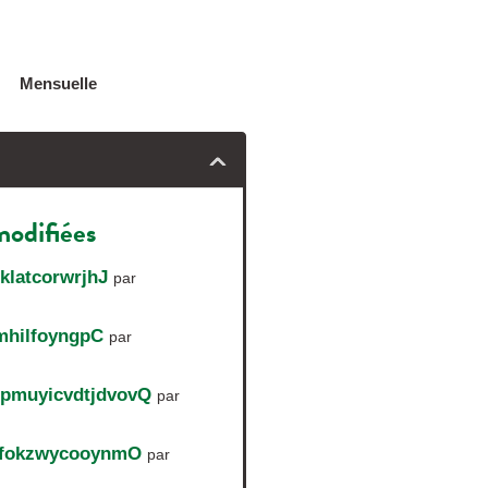
Mensuelle
modifiées
klatcorwrjhJ
par
mhilfoyngpC
par
tpmuyicvdtjdvovQ
par
tfokzwycooynmO
par