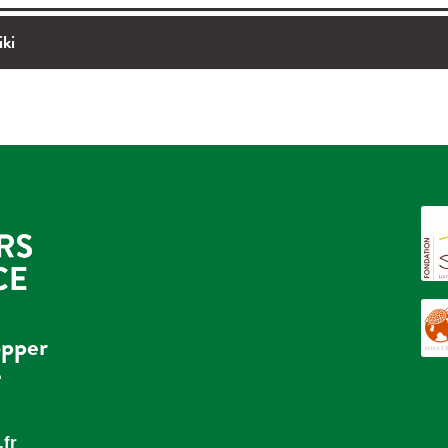
iki
opper
e
fr