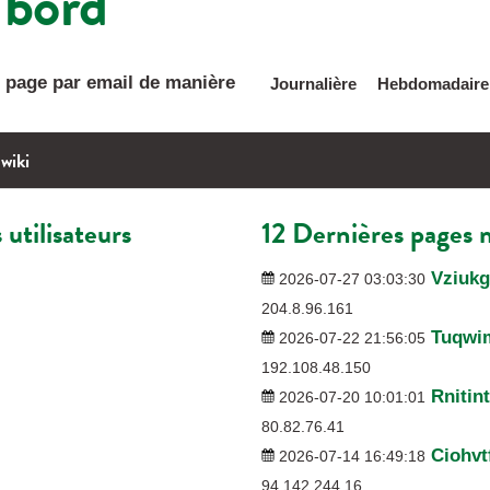
 bord
e page par email de manière
Journalière
Hebdomadaire
 wiki
utilisateurs
12 Dernières pages 
Vziukg
2026-07-27 03:03:30
204.8.96.161
Tuqwi
2026-07-22 21:56:05
192.108.48.150
Rnitin
2026-07-20 10:01:01
80.82.76.41
Ciohv
2026-07-14 16:49:18
94.142.244.16