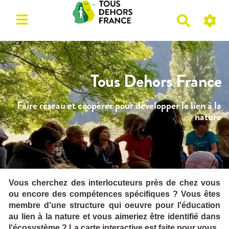
R
e
c
h
e
Tous Dehors France
r
c
Faire réseau et coopérer pour développer le lien à la
h
nature
e
r
Vous cherchez des interlocuteurs près de chez vous
ou encore des compétences spécifiques ? Vous êtes
membre d'une structure qui oeuvre pour l'éducation
au lien à la nature et vous aimeriez être identifié dans
l'écosystème ? La carte interactive est faite pour vous.