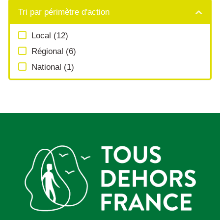
Tri par périmètre d'action
Local
(
12
)
Régional
(
6
)
National
(
1
)