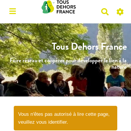
R
e
c
h
e
Tous Dehors France
r
c
Faire réseau et coopérer pour développer le lien à la
h
nature
e
r
Vous n'êtes pas autorisé à lire cette page,
veuillez vous identifier.