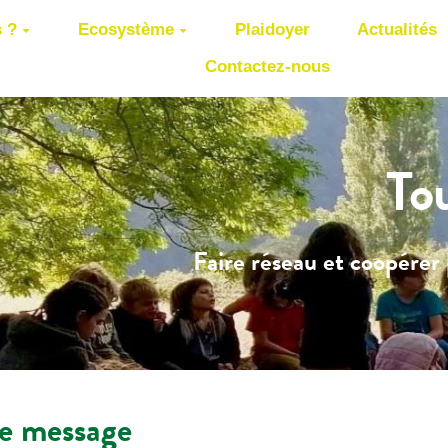
 ?
Ecosystème
Plaidoyer
Actualités
Contactez-nous
To
Faire réseau et coopérer 
re message