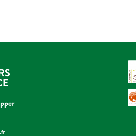
opper
e
fr